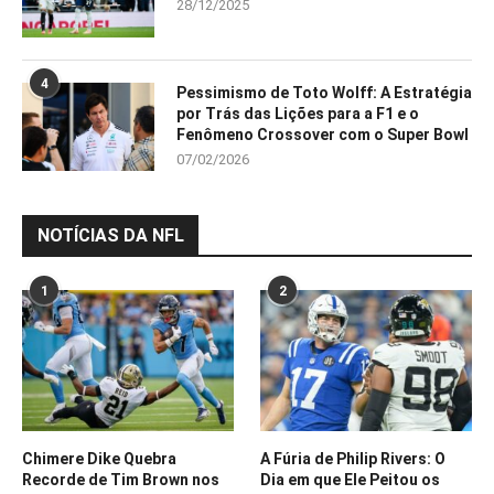
28/12/2025
4
Pessimismo de Toto Wolff: A Estratégia
por Trás das Lições para a F1 e o
Fenômeno Crossover com o Super Bowl
07/02/2026
NOTÍCIAS DA NFL
1
2
Chimere Dike Quebra
A Fúria de Philip Rivers: O
Recorde de Tim Brown nos
Dia em que Ele Peitou os