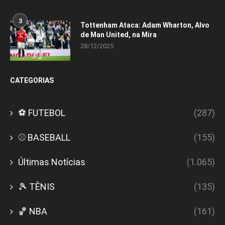
3
Tottenham Ataca: Adam Wharton, Alvo
de Man United, na Mira
28/12/2025
CATEGORIAS
⚽ FUTEBOL
(287)
⚾ BASEBALL
(155)
Últimas Notícias
(1.065)
🎾 TÊNIS
(135)
🏀 NBA
(161)