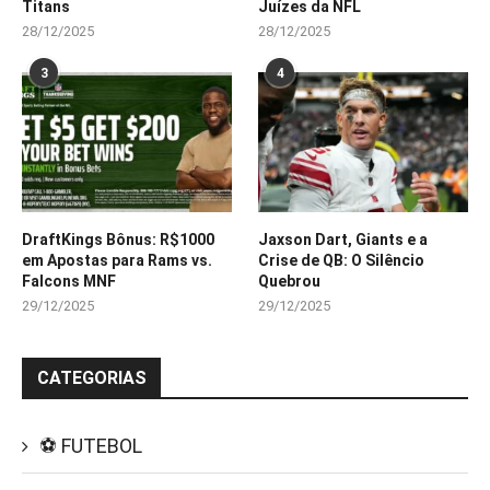
Titans
Juízes da NFL
28/12/2025
28/12/2025
3
4
DraftKings Bônus: R$1000
Jaxson Dart, Giants e a
em Apostas para Rams vs.
Crise de QB: O Silêncio
Falcons MNF
Quebrou
29/12/2025
29/12/2025
CATEGORIAS
⚽ FUTEBOL