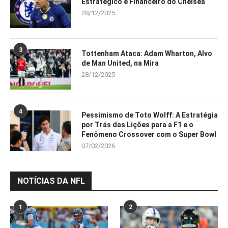
Estratégico e Financeiro do Chelsea
28/12/2025
3
Tottenham Ataca: Adam Wharton, Alvo
de Man United, na Mira
28/12/2025
4
Pessimismo de Toto Wolff: A Estratégia
por Trás das Lições para a F1 e o
Fenômeno Crossover com o Super Bowl
07/02/2026
NOTÍCIAS DA NFL
1
2