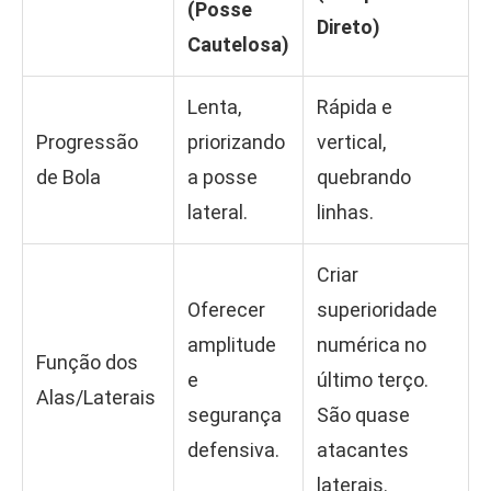
(Posse
Direto)
Cautelosa)
Lenta,
Rápida e
Progressão
priorizando
vertical,
de Bola
a posse
quebrando
lateral.
linhas.
Criar
Oferecer
superioridade
amplitude
numérica no
Função dos
e
último terço.
Alas/Laterais
segurança
São quase
defensiva.
atacantes
laterais.