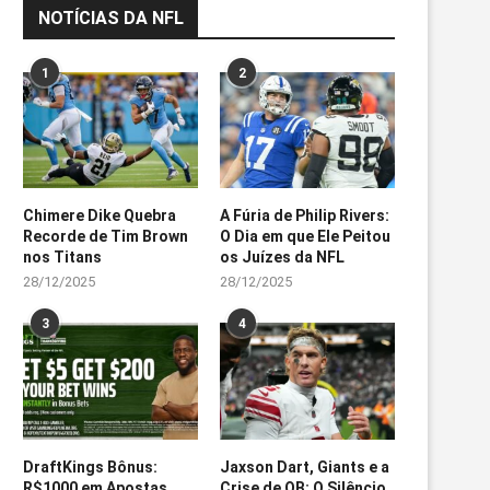
NOTÍCIAS DA NFL
1
2
Chimere Dike Quebra
A Fúria de Philip Rivers:
Recorde de Tim Brown
O Dia em que Ele Peitou
nos Titans
os Juízes da NFL
28/12/2025
28/12/2025
3
4
DraftKings Bônus:
Jaxson Dart, Giants e a
R$1000 em Apostas
Crise de QB: O Silêncio