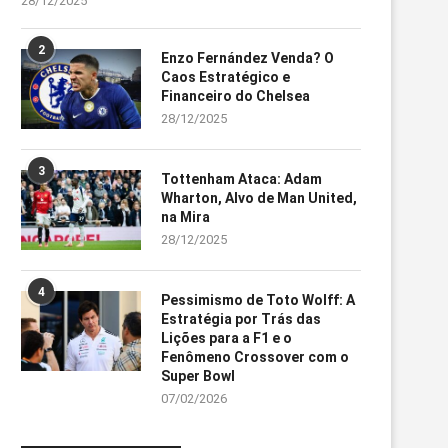
28/12/2025
2
Enzo Fernández Venda? O
Caos Estratégico e
Financeiro do Chelsea
28/12/2025
3
Tottenham Ataca: Adam
Wharton, Alvo de Man United,
na Mira
28/12/2025
4
Pessimismo de Toto Wolff: A
Estratégia por Trás das
Lições para a F1 e o
Fenômeno Crossover com o
Super Bowl
07/02/2026