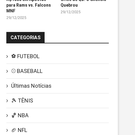
para Rams vs. Falcons
Quebrou
MNF
29/12/2025
29/12/2025
CATEGORIAS
⚽ FUTEBOL
⚾ BASEBALL
Últimas Notícias
🎾 TÊNIS
🏀 NBA
🏈 NFL