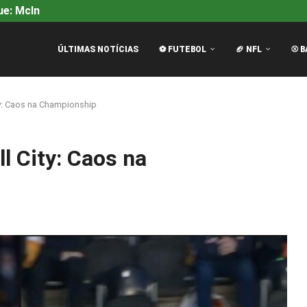
e: McInnes Bate no Peito...
Filme da F1: Continuação com
ÚLTIMAS NOTÍCIAS
⚽ FUTEBOL
🏈 NFL
⚾ B
ty: Caos na Championship
l City: Caos na