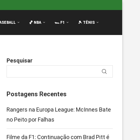
 Brad Pitt é...
Mariners vencem Tigers por 4-2 com HR d
ASEBALL
🏀 NBA
🏎️ F1
🎾 TÊNIS
Pesquisar
Postagens Recentes
Rangers na Europa League: McInnes Bate
no Peito por Falhas
Filme da F1: Continuação com Brad Pitt é