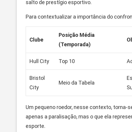
salto de prestígio esportivo.
Para contextualizar a importância do confron
Posição Média
Clube
Ob
(Temporada)
Hull City
Top 10
Ac
Bristol
Es
Meio da Tabela
City
Su
Um pequeno roedor, nesse contexto, torna-se
apenas a paralisação, mas o que ela represe
esporte.