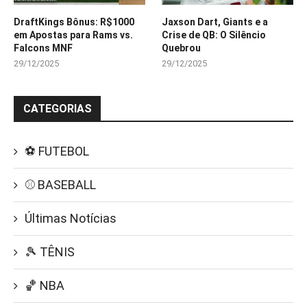
DraftKings Bônus: R$1000
Jaxson Dart, Giants e a
em Apostas para Rams vs.
Crise de QB: O Silêncio
Falcons MNF
Quebrou
29/12/2025
29/12/2025
CATEGORIAS
⚽ FUTEBOL
⚾ BASEBALL
Últimas Notícias
🎾 TÊNIS
🏀 NBA