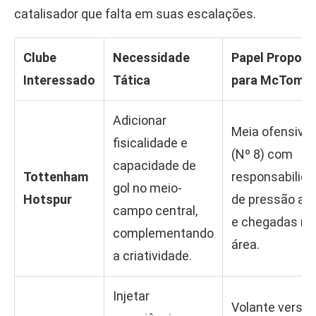
catalisador que falta em suas escalações.
Clube
Necessidade
Papel Propost
Interessado
Tática
para McTomin
Adicionar
Meia ofensivo
fisicalidade e
(Nº 8) com
capacidade de
Tottenham
responsabilid
gol no meio-
Hotspur
de pressão alt
campo central,
e chegadas na
complementando
área.
a criatividade.
Injetar
Volante versáti