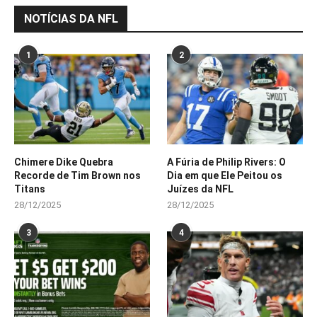
NOTÍCIAS DA NFL
1
2
Chimere Dike Quebra
A Fúria de Philip Rivers: O
Recorde de Tim Brown nos
Dia em que Ele Peitou os
Titans
Juízes da NFL
28/12/2025
28/12/2025
3
4