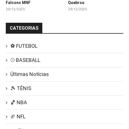
Falcons MNF
Quebrou
29/12/2025
29/12/2025
CATEGORIAS
⚽ FUTEBOL
⚾ BASEBALL
Últimas Notícias
🎾 TÊNIS
🏀 NBA
🏈 NFL