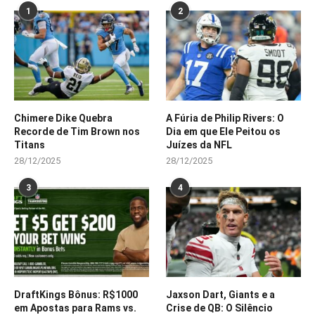
1
2
Chimere Dike Quebra
A Fúria de Philip Rivers: O
Recorde de Tim Brown nos
Dia em que Ele Peitou os
Titans
Juízes da NFL
28/12/2025
28/12/2025
3
4
DraftKings Bônus: R$1000
Jaxson Dart, Giants e a
em Apostas para Rams vs.
Crise de QB: O Silêncio