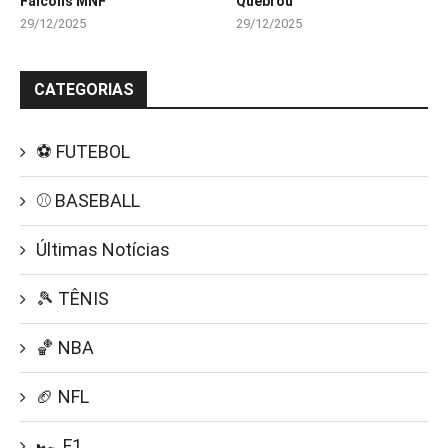
Falcons MNF
Quebrou
29/12/2025
29/12/2025
CATEGORIAS
⚽ FUTEBOL
⚾ BASEBALL
Últimas Notícias
🎾 TÊNIS
🏀 NBA
🏈 NFL
🏎️ F1