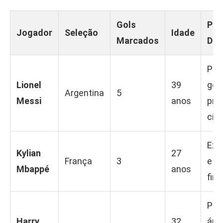
Gols
Prin
Jogador
Seleção
Idade
Marcados
Dif
Pos
Lionel
39
geni
Argentina
5
Messi
anos
pre
cirú
Exp
Kylian
27
França
3
e v
Mbappé
anos
fin
Pre
Harry
32
áre