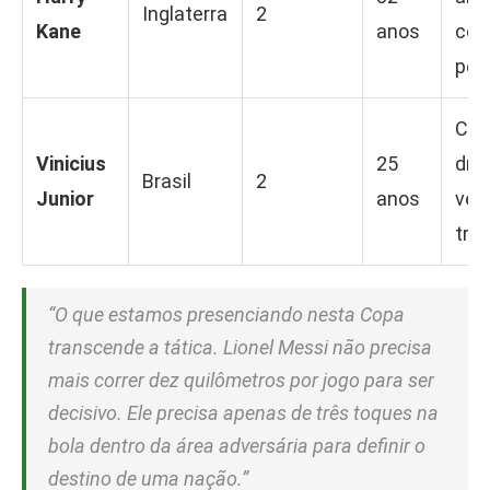
Inglaterra
2
Kane
anos
cob
pêna
Cap
Vinicius
25
drib
Brasil
2
Junior
anos
vel
tra
“O que estamos presenciando nesta Copa
transcende a tática. Lionel Messi não precisa
mais correr dez quilômetros por jogo para ser
decisivo. Ele precisa apenas de três toques na
bola dentro da área adversária para definir o
destino de uma nação.”