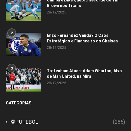
Chimere Dike Quebra Recorde de Tim
Brown nos Titans
28/12/2025
2
Enzo Fernández Venda? O Caos
Estratégico e Financeiro do Chelsea
28/12/2025
3
Tottenham Ataca: Adam Wharton, Alvo
de Man United, na Mira
28/12/2025
CATEGORIAS
⚽ FUTEBOL
(285)