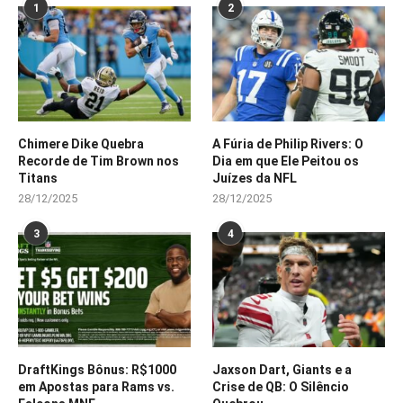
1
2
Chimere Dike Quebra
A Fúria de Philip Rivers: O
Recorde de Tim Brown nos
Dia em que Ele Peitou os
Titans
Juízes da NFL
28/12/2025
28/12/2025
3
4
DraftKings Bônus: R$1000
Jaxson Dart, Giants e a
em Apostas para Rams vs.
Crise de QB: O Silêncio