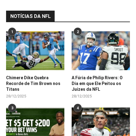
NOTÍCIAS DA NFL
1
2
Chimere Dike Quebra
A Fúria de Philip Rivers: O
Recorde de Tim Brown nos
Dia em que Ele Peitou os
Titans
Juízes da NFL
28/12/2025
28/12/2025
3
4