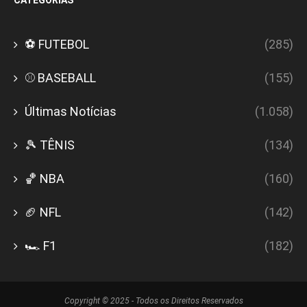
CATEGORIAS
⚽ FUTEBOL
(285)
⚾ BASEBALL
(155)
Últimas Notícias
(1.058)
🎾 TÊNIS
(134)
🏀 NBA
(160)
🏈 NFL
(142)
🏎️ F1
(182)
Copyright © 2025 - Todos os Direitos Reservados