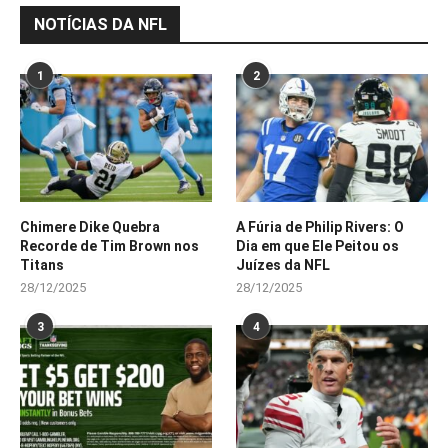
NOTÍCIAS DA NFL
1
2
Chimere Dike Quebra
A Fúria de Philip Rivers: O
Recorde de Tim Brown nos
Dia em que Ele Peitou os
Titans
Juízes da NFL
28/12/2025
28/12/2025
3
4