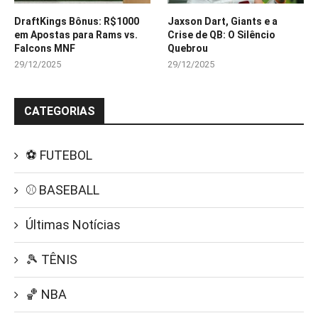
DraftKings Bônus: R$1000
Jaxson Dart, Giants e a
em Apostas para Rams vs.
Crise de QB: O Silêncio
Falcons MNF
Quebrou
29/12/2025
29/12/2025
CATEGORIAS
⚽ FUTEBOL
⚾ BASEBALL
Últimas Notícias
🎾 TÊNIS
🏀 NBA