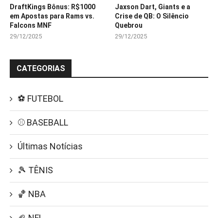
DraftKings Bônus: R$1000
Jaxson Dart, Giants e a
em Apostas para Rams vs.
Crise de QB: O Silêncio
Falcons MNF
Quebrou
29/12/2025
29/12/2025
CATEGORIAS
⚽ FUTEBOL
⚾ BASEBALL
Últimas Notícias
🎾 TÊNIS
🏀 NBA
🏈 NFL