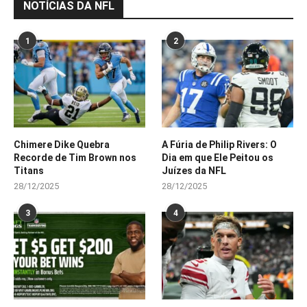
NOTÍCIAS DA NFL
1
2
Chimere Dike Quebra
A Fúria de Philip Rivers: O
Recorde de Tim Brown nos
Dia em que Ele Peitou os
Titans
Juízes da NFL
28/12/2025
28/12/2025
3
4