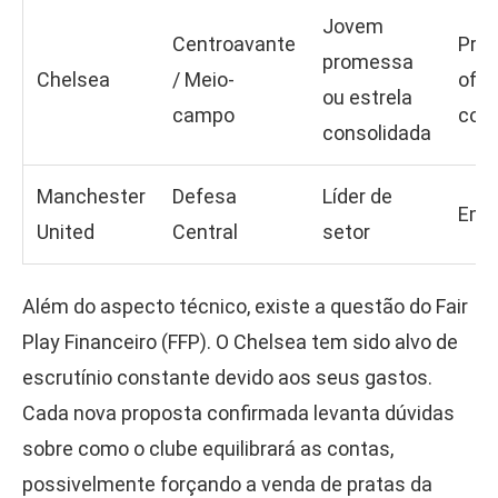
Jovem
Centroavante
Pro
promessa
Chelsea
/ Meio-
ofici
ou estrela
campo
con
consolidada
Manchester
Defesa
Líder de
Em a
United
Central
setor
Além do aspecto técnico, existe a questão do Fair
Play Financeiro (FFP). O Chelsea tem sido alvo de
escrutínio constante devido aos seus gastos.
Cada nova proposta confirmada levanta dúvidas
sobre como o clube equilibrará as contas,
possivelmente forçando a venda de pratas da