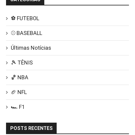
⚽ FUTEBOL
⚾ BASEBALL
Últimas Notícias
🎾 TÊNIS
🏀 NBA
🏈 NFL
🏎️ F1
POSTS RECENTES