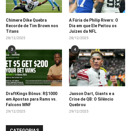
Chimere Dike Quebra
A Fúria de Philip Rivers: O
Recorde de Tim Brown nos
Dia em que Ele Peitou os
Titans
Juízes da NFL
28/12/2025
28/12/2025
3
4
DraftKings Bônus: R$1000
Jaxson Dart, Giants e a
em Apostas para Rams vs.
Crise de QB: O Silêncio
Falcons MNF
Quebrou
29/12/2025
29/12/2025
CATEGORIAS