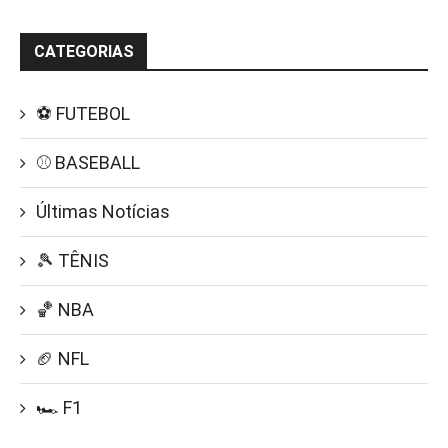
CATEGORIAS
⚽ FUTEBOL
⚾ BASEBALL
Últimas Notícias
🎾 TÊNIS
🏀 NBA
🏈 NFL
🏎️ F1