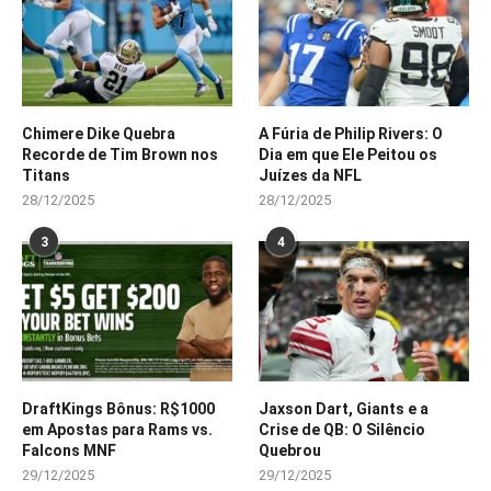
Chimere Dike Quebra
A Fúria de Philip Rivers: O
Recorde de Tim Brown nos
Dia em que Ele Peitou os
Titans
Juízes da NFL
28/12/2025
28/12/2025
3
4
DraftKings Bônus: R$1000
Jaxson Dart, Giants e a
em Apostas para Rams vs.
Crise de QB: O Silêncio
Falcons MNF
Quebrou
29/12/2025
29/12/2025