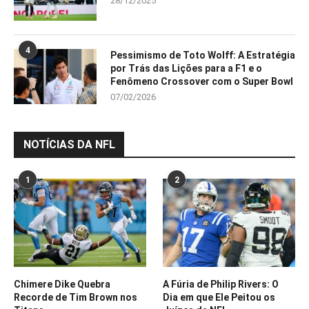
28/12/2025
4
Pessimismo de Toto Wolff: A Estratégia
por Trás das Lições para a F1 e o
Fenômeno Crossover com o Super Bowl
07/02/2026
NOTÍCIAS DA NFL
1
2
Chimere Dike Quebra
A Fúria de Philip Rivers: O
Recorde de Tim Brown nos
Dia em que Ele Peitou os