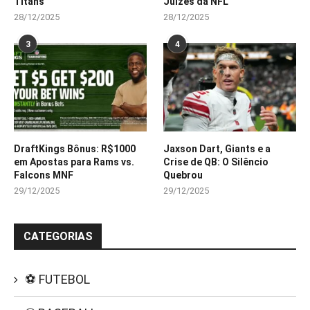
Titans
Juízes da NFL
28/12/2025
28/12/2025
3
4
DraftKings Bônus: R$1000
Jaxson Dart, Giants e a
em Apostas para Rams vs.
Crise de QB: O Silêncio
Falcons MNF
Quebrou
29/12/2025
29/12/2025
CATEGORIAS
⚽ FUTEBOL