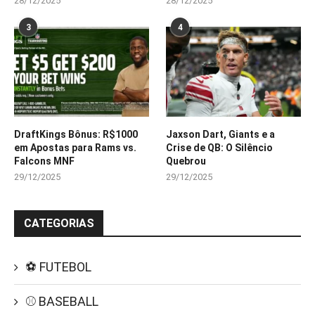
28/12/2025
28/12/2025
3
4
DraftKings Bônus: R$1000
Jaxson Dart, Giants e a
em Apostas para Rams vs.
Crise de QB: O Silêncio
Falcons MNF
Quebrou
29/12/2025
29/12/2025
CATEGORIAS
⚽ FUTEBOL
⚾ BASEBALL