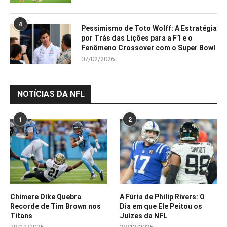
4
Pessimismo de Toto Wolff: A Estratégia
por Trás das Lições para a F1 e o
Fenômeno Crossover com o Super Bowl
07/02/2026
NOTÍCIAS DA NFL
1
2
Chimere Dike Quebra
A Fúria de Philip Rivers: O
Recorde de Tim Brown nos
Dia em que Ele Peitou os
Titans
Juízes da NFL