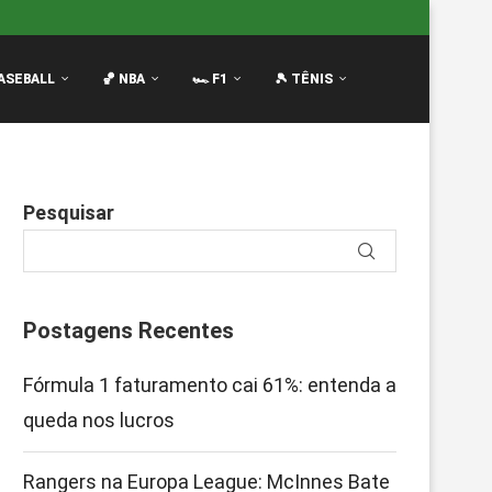
Innes Bate no Peito...
Filme da F1: Continuação com Brad
ASEBALL
🏀 NBA
🏎️ F1
🎾 TÊNIS
Pesquisar
Postagens Recentes
Fórmula 1 faturamento cai 61%: entenda a
queda nos lucros
Rangers na Europa League: McInnes Bate