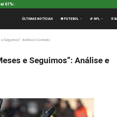
i 61%: entenda a queda...
Rangers na Europa League: Mc
ÚLTIMAS NOTÍCIAS
⚽ FUTEBOL
🏈 NFL
⚾ B
e Seguimos”: Análise e Contexto
eses e Seguimos”: Análise e