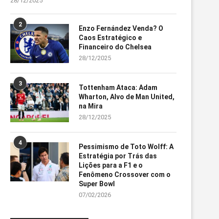
28/12/2025
2
Enzo Fernández Venda? O
Caos Estratégico e
Financeiro do Chelsea
28/12/2025
3
Tottenham Ataca: Adam
Wharton, Alvo de Man United,
na Mira
28/12/2025
4
Pessimismo de Toto Wolff: A
Estratégia por Trás das
Lições para a F1 e o
Fenômeno Crossover com o
Super Bowl
07/02/2026