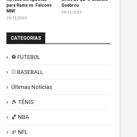
para Rams vs. Falcons
Quebrou
MNF
29/12/2025
29/12/2025
CATEGORIAS
⚽ FUTEBOL
⚾ BASEBALL
Últimas Notícias
🎾 TÊNIS
🏀 NBA
🏈 NFL