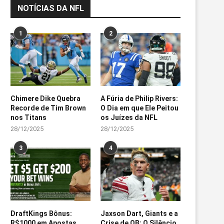
NOTÍCIAS DA NFL
1
2
Chimere Dike Quebra
A Fúria de Philip Rivers:
Recorde de Tim Brown
O Dia em que Ele Peitou
nos Titans
os Juízes da NFL
28/12/2025
28/12/2025
3
4
DraftKings Bônus:
Jaxson Dart, Giants e a
R$1000 em Apostas
Crise de QB: O Silêncio