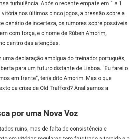
nsa turbulência. Após o recente empate em 1 a 1
itória nos últimos cinco jogos, a pressão sobre a
ste cenário de incerteza, os rumores sobre possíveis
gem com força, e o nome de Rúben Amorim,
no centro das atenções.
 uma declaração ambígua do treinador português,
erta para um futuro distante de Lisboa. “Eu farei o
os em frente”, teria dito Amorim. Mas o que
exto da crise de Old Trafford? Analisamos a
sca por uma Nova Voz
tados ruins, mas de falta de consistência e
nto em vitórias regulares tem frustrado a torcida e a