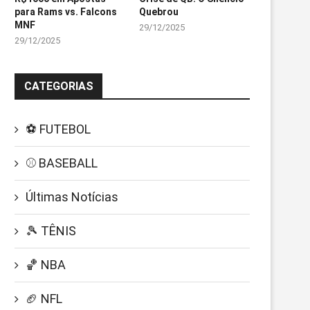
para Rams vs. Falcons
Quebrou
MNF
29/12/2025
29/12/2025
CATEGORIAS
⚽ FUTEBOL
⚾ BASEBALL
Últimas Notícias
🎾 TÊNIS
🏀 NBA
🏈 NFL