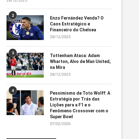
28/12/2025
2
Enzo Fernández Venda? O
Caos Estratégico e
Financeiro do Chelsea
28/12/2025
3
Tottenham Ataca: Adam
Wharton, Alvo de Man United,
na Mira
28/12/2025
4
Pessimismo de Toto Wolff: A
Estratégia por Trás das
Lições para a F1 e o
Fenômeno Crossover com o
Super Bowl
07/02/2026