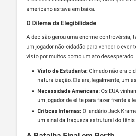
americano estava em baixa.
O Dilema da Elegibilidade
A decisão gerou uma enorme controvérsia, t
um jogador não-cidadão para vencer o evento
visto por muitos como um ato desesperado. O
Visto de Estudante:
Olmedo não era ci
naturalização. Ele era, legalmente, um e
Necessidade Americana:
Os EUA vinham
um jogador de elite para fazer frente a
Críticas Internas:
O lendário Jack Kramer
um sinal da fraqueza estrutural do têni
A Batalha Final em Perth