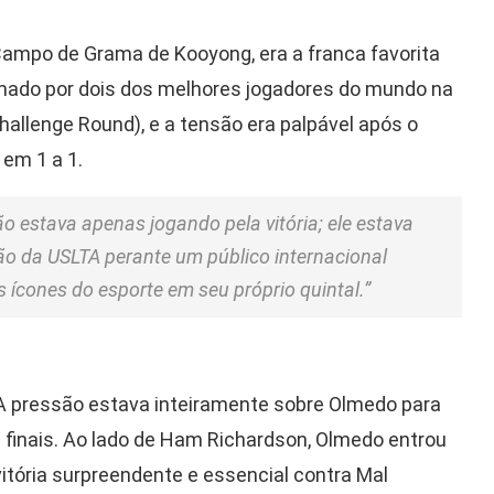
Campo de Grama de Kooyong, era a franca favorita
formado por dois dos melhores jogadores do mundo na
Challenge Round), e a tensão era palpável após o
 em 1 a 1.
o estava apenas jogando pela vitória; ele estava
são da USLTA perante um público internacional
 ícones do esporte em seu próprio quintal.”
. A pressão estava inteiramente sobre Olmedo para
s finais. Ao lado de Ham Richardson, Olmedo entrou
tória surpreendente e essencial contra Mal