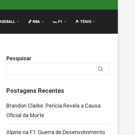
envolvimento Ameaça Reação
Luciano Darderi no Masters 1
ASEBALL
🏀 NBA
🏎️ F1
🎾 TÊNIS
Pesquisar
Postagens Recentes
Brandon Clarke: Perícia Revela a Causa
Oficial da Morte
Alpine na F1: Guerra de Desenvolvimento