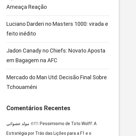
Ameaça Reação
Luciano Darderi no Masters 1000: virada e
feito inédito
Jadon Canady no Chiefs: Novato Aposta
em Bagagem na AFC
Mercado do Man Utd: Decisão Final Sobre
Tchouaméni
Comentários Recentes
em
مولد عشوائي
Pessimismo de Toto Wolff: A
Estratégia por Trás das Lições para a F1 e o