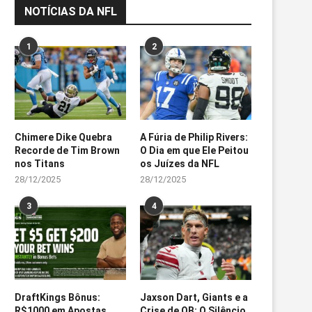
NOTÍCIAS DA NFL
1
2
Chimere Dike Quebra
A Fúria de Philip Rivers:
Recorde de Tim Brown
O Dia em que Ele Peitou
nos Titans
os Juízes da NFL
28/12/2025
28/12/2025
3
4
DraftKings Bônus:
Jaxson Dart, Giants e a
R$1000 em Apostas
Crise de QB: O Silêncio