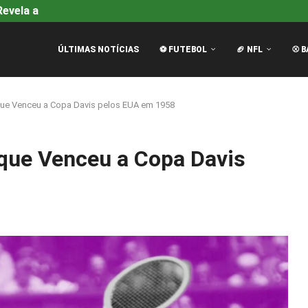
evela a Causa Oficial da...
Alpine na F1: Guerra de Des
ÚLTIMAS NOTÍCIAS
⚽ FUTEBOL
🏈 NFL
⚾ B
que Venceu a Copa Davis pelos EUA em 1958
que Venceu a Copa Davis