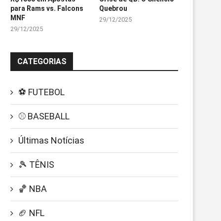
para Rams vs. Falcons
Quebrou
MNF
29/12/2025
29/12/2025
CATEGORIAS
⚽ FUTEBOL
⚾ BASEBALL
Últimas Notícias
🎾 TÊNIS
🏀 NBA
🏈 NFL