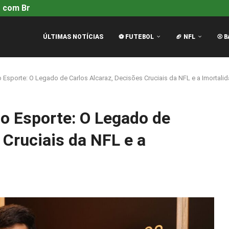
 com Brad Pitt é...
Mariners vencem Tigers por 4-2 com H
ÚLTIMAS NOTÍCIAS
⚽ FUTEBOL
🏈 NFL
⚾ B
 Esporte: O Legado de Carlos Alcaraz, Decisões Cruciais da NFL e a Imortali
o Esporte: O Legado de
 Cruciais da NFL e a