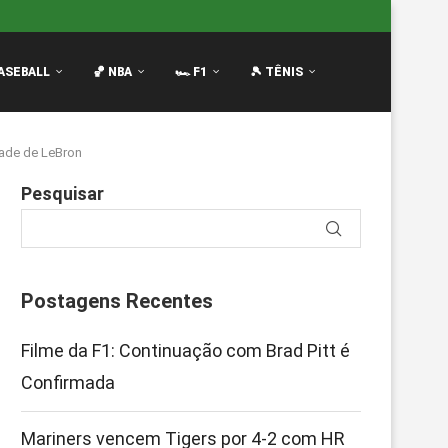
R de...
Notas da F1 2026: Quem Passou e Quem...
Os
ASEBALL
🏀 NBA
🏎️ F1
🎾 TÊNIS
dade de LeBron
Pesquisar
Postagens Recentes
Filme da F1: Continuação com Brad Pitt é
Confirmada
Mariners vencem Tigers por 4-2 com HR