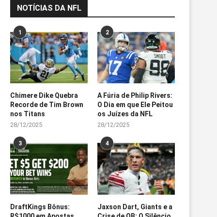
NOTÍCIAS DA NFL
1
2
Chimere Dike Quebra
A Fúria de Philip Rivers:
Recorde de Tim Brown
O Dia em que Ele Peitou
nos Titans
os Juízes da NFL
28/12/2025
28/12/2025
3
4
DraftKings Bônus:
Jaxson Dart, Giants e a
R$1000 em Apostas
Crise de QB: O Silêncio