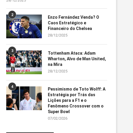
28/12/2025
2
Enzo Fernández Venda? O
Caos Estratégico e
Financeiro do Chelsea
28/12/2025
3
Tottenham Ataca: Adam
Wharton, Alvo de Man United,
na Mira
28/12/2025
4
Pessimismo de Toto Wolff: A
Estratégia por Trás das
Lições para a F1 e o
Fenômeno Crossover com o
Super Bowl
07/02/2026