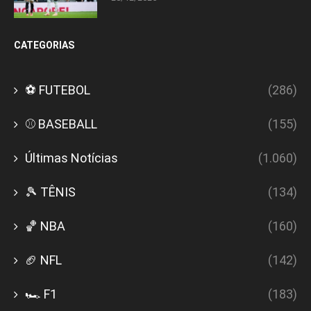
CATEGORIAS
⚽ FUTEBOL
(286)
⚾ BASEBALL
(155)
Últimas Notícias
(1.060)
🎾 TÊNIS
(134)
🏀 NBA
(160)
🏈 NFL
(142)
🏎️ F1
(183)