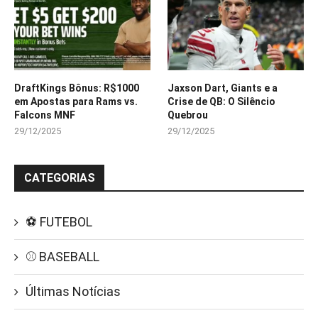
DraftKings Bônus: R$1000
Jaxson Dart, Giants e a
em Apostas para Rams vs.
Crise de QB: O Silêncio
Falcons MNF
Quebrou
29/12/2025
29/12/2025
CATEGORIAS
⚽ FUTEBOL
⚾ BASEBALL
Últimas Notícias