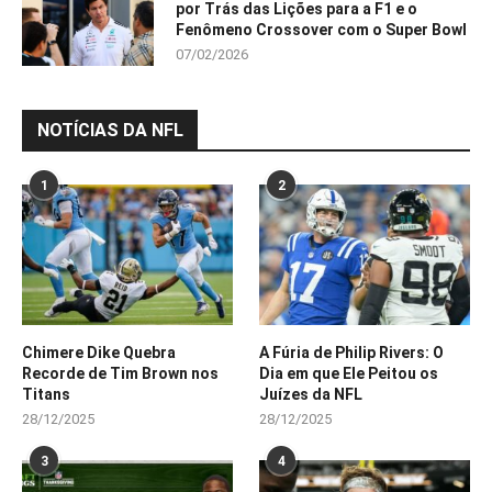
por Trás das Lições para a F1 e o
Fenômeno Crossover com o Super Bowl
07/02/2026
NOTÍCIAS DA NFL
1
2
Chimere Dike Quebra
A Fúria de Philip Rivers: O
Recorde de Tim Brown nos
Dia em que Ele Peitou os
Titans
Juízes da NFL
28/12/2025
28/12/2025
3
4