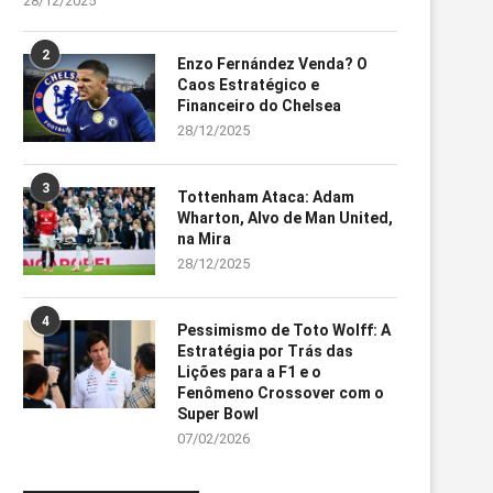
28/12/2025
2
Enzo Fernández Venda? O
Caos Estratégico e
Financeiro do Chelsea
28/12/2025
3
Tottenham Ataca: Adam
Wharton, Alvo de Man United,
na Mira
28/12/2025
4
Pessimismo de Toto Wolff: A
Estratégia por Trás das
Lições para a F1 e o
Fenômeno Crossover com o
Super Bowl
07/02/2026