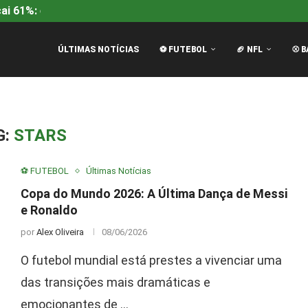
i 61%: entenda a queda...
Rangers na Europa League: Mc
ÚLTIMAS NOTÍCIAS
⚽ FUTEBOL
🏈 NFL
⚾ B
G:
STARS
⚽ FUTEBOL
Últimas Notícias
Copa do Mundo 2026: A Última Dança de Messi
e Ronaldo
por
Alex Oliveira
08/06/2026
O futebol mundial está prestes a vivenciar uma
das transições mais dramáticas e
emocionantes de …