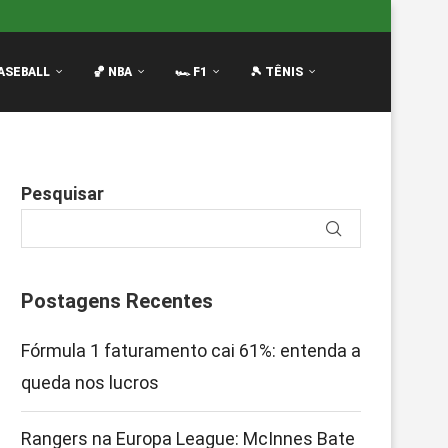
Innes Bate no Peito...
Filme da F1: Continuação com Brad
ASEBALL
🏀 NBA
🏎️ F1
🎾 TÊNIS
Pesquisar
Postagens Recentes
Fórmula 1 faturamento cai 61%: entenda a
queda nos lucros
Rangers na Europa League: McInnes Bate