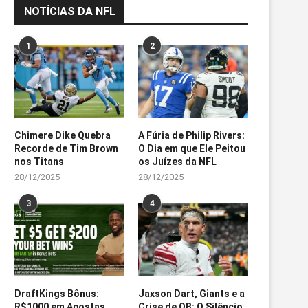
NOTÍCIAS DA NFL
1
2
Chimere Dike Quebra
A Fúria de Philip Rivers:
Recorde de Tim Brown
O Dia em que Ele Peitou
nos Titans
os Juízes da NFL
28/12/2025
28/12/2025
3
4
DraftKings Bônus:
Jaxson Dart, Giants e a
R$1000 em Apostas
Crise de QB: O Silêncio