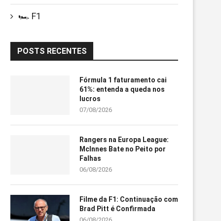
🏎️ F1
POSTS RECENTES
Fórmula 1 faturamento cai
61%: entenda a queda nos
lucros
07/08/2026
Rangers na Europa League:
McInnes Bate no Peito por
Falhas
06/08/2026
Filme da F1: Continuação com
Brad Pitt é Confirmada
06/08/2026