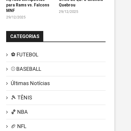
para Rams vs. Falcons
Quebrou
MNF
29/12/2025
29/12/2025
CATEGORIAS
⚽ FUTEBOL
⚾ BASEBALL
Últimas Notícias
🎾 TÊNIS
🏀 NBA
🏈 NFL