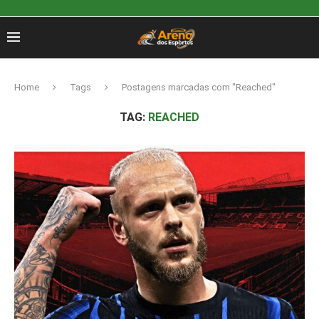
Home
Tags
Postagens marcadas com "Reached"
TAG:
REACHED