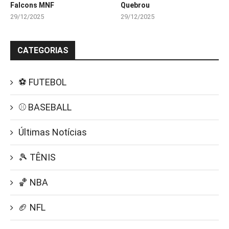
Falcons MNF
Quebrou
29/12/2025
29/12/2025
CATEGORIAS
⚽ FUTEBOL
⚾ BASEBALL
Últimas Notícias
🎾 TÊNIS
🏀 NBA
🏈 NFL