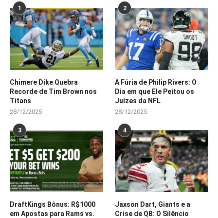
1
2
Chimere Dike Quebra
A Fúria de Philip Rivers: O
Recorde de Tim Brown nos
Dia em que Ele Peitou os
Titans
Juízes da NFL
28/12/2025
28/12/2025
3
4
DraftKings Bônus: R$1000
Jaxson Dart, Giants e a
em Apostas para Rams vs.
Crise de QB: O Silêncio