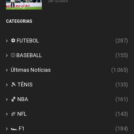
28/12/2025
CATEGORIAS
⚽ FUTEBOL
(287)
⚾ BASEBALL
(155)
Últimas Notícias
(1.065)
🎾 TÊNIS
(135)
🏀 NBA
(161)
🏈 NFL
(143)
🏎️ F1
(184)