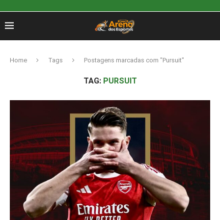
Home
Tags
Postagens marcadas com "Pursuit"
TAG:
PURSUIT