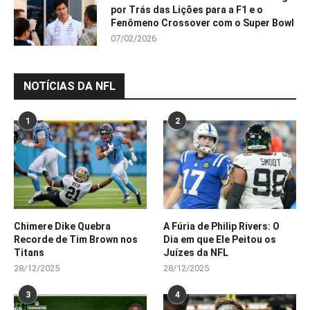
por Trás das Lições para a F1 e o
Fenômeno Crossover com o Super Bowl
07/02/2026
NOTÍCIAS DA NFL
1
2
Chimere Dike Quebra
A Fúria de Philip Rivers: O
Recorde de Tim Brown nos
Dia em que Ele Peitou os
Titans
Juízes da NFL
28/12/2025
28/12/2025
3
4