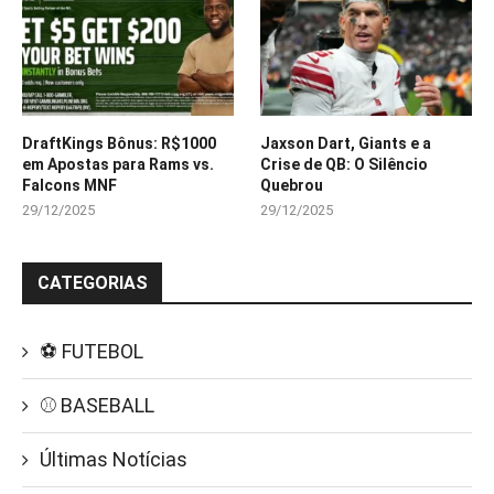
DraftKings Bônus: R$1000
Jaxson Dart, Giants e a
em Apostas para Rams vs.
Crise de QB: O Silêncio
Falcons MNF
Quebrou
29/12/2025
29/12/2025
CATEGORIAS
⚽ FUTEBOL
⚾ BASEBALL
Últimas Notícias