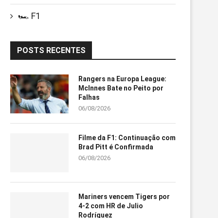
🏎️ F1
POSTS RECENTES
Rangers na Europa League:
McInnes Bate no Peito por
Falhas
06/08/2026
Filme da F1: Continuação com
Brad Pitt é Confirmada
06/08/2026
Mariners vencem Tigers por
4-2 com HR de Julio
Rodríguez