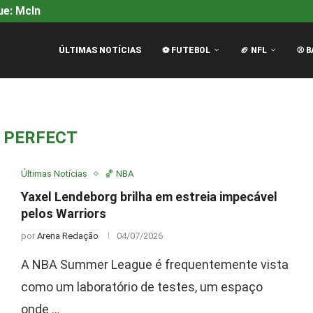
e: McInnes Bate no Peito...
Filme da F1: Continuação com
ÚLTIMAS NOTÍCIAS
⚽ FUTEBOL
🏈 NFL
⚾ B
:
PERFECT
Últimas Notícias
🏀 NBA
Yaxel Lendeborg brilha em estreia impecável
pelos Warriors
por
Arena Redação
04/07/2026
A NBA Summer League é frequentemente vista
como um laboratório de testes, um espaço
onde …