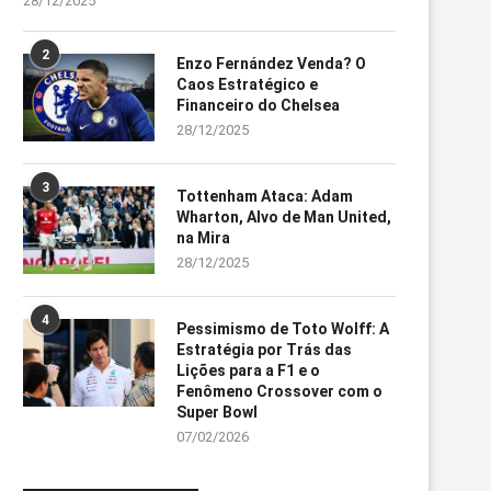
28/12/2025
2
Enzo Fernández Venda? O
Caos Estratégico e
Financeiro do Chelsea
28/12/2025
3
Tottenham Ataca: Adam
Wharton, Alvo de Man United,
na Mira
28/12/2025
4
Pessimismo de Toto Wolff: A
Estratégia por Trás das
Lições para a F1 e o
Fenômeno Crossover com o
Super Bowl
07/02/2026