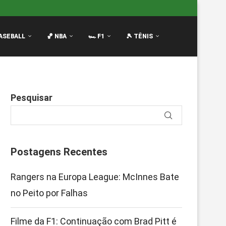
 Brad Pitt é...
Mariners vencem Tigers por 4-2 com HR d
ASEBALL
🏀 NBA
🏎️ F1
🎾 TÊNIS
Pesquisar
Postagens Recentes
Rangers na Europa League: McInnes Bate
no Peito por Falhas
Filme da F1: Continuação com Brad Pitt é