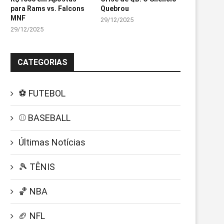
para Rams vs. Falcons
Quebrou
MNF
29/12/2025
29/12/2025
CATEGORIAS
⚽ FUTEBOL
⚾ BASEBALL
Últimas Notícias
🎾 TÊNIS
🏀 NBA
🏈 NFL