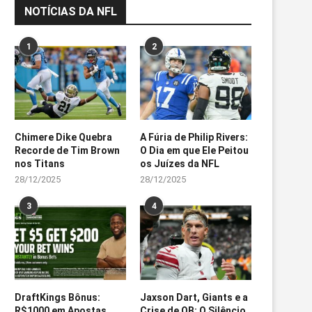
NOTÍCIAS DA NFL
1
2
Chimere Dike Quebra
A Fúria de Philip Rivers:
Recorde de Tim Brown
O Dia em que Ele Peitou
nos Titans
os Juízes da NFL
28/12/2025
28/12/2025
3
4
DraftKings Bônus:
Jaxson Dart, Giants e a
R$1000 em Apostas
Crise de QB: O Silêncio