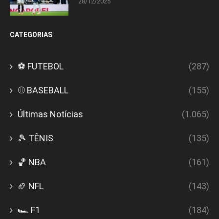
28/12/2025
CATEGORIAS
⚽ FUTEBOL
(287)
⚾ BASEBALL
(155)
Últimas Notícias
(1.065)
🎾 TÊNIS
(135)
🏀 NBA
(161)
🏈 NFL
(143)
🏎️ F1
(184)