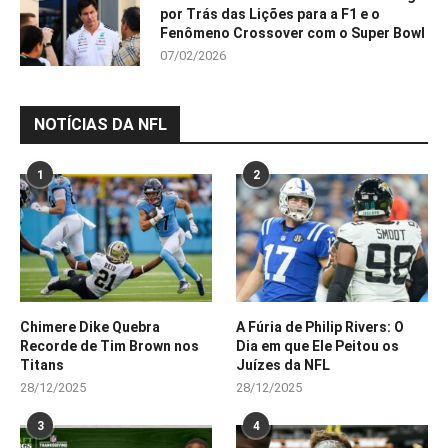
por Trás das Lições para a F1 e o
Fenômeno Crossover com o Super Bowl
07/02/2026
NOTÍCIAS DA NFL
1
2
Chimere Dike Quebra
A Fúria de Philip Rivers: O
Recorde de Tim Brown nos
Dia em que Ele Peitou os
Titans
Juízes da NFL
28/12/2025
28/12/2025
3
4