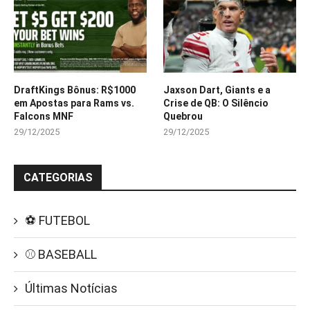
DraftKings Bônus: R$1000
Jaxson Dart, Giants e a
em Apostas para Rams vs.
Crise de QB: O Silêncio
Falcons MNF
Quebrou
29/12/2025
29/12/2025
CATEGORIAS
⚽ FUTEBOL
⚾ BASEBALL
Últimas Notícias