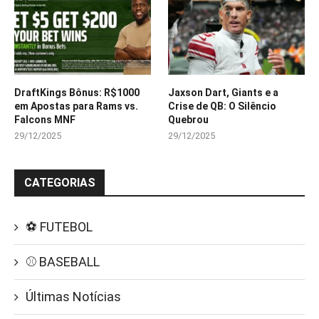
DraftKings Bônus: R$1000
Jaxson Dart, Giants e a
em Apostas para Rams vs.
Crise de QB: O Silêncio
Falcons MNF
Quebrou
29/12/2025
29/12/2025
CATEGORIAS
⚽ FUTEBOL
⚾ BASEBALL
Últimas Notícias