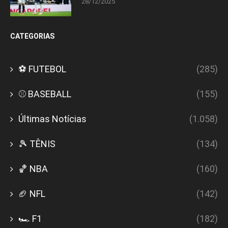
28/12/2025
CATEGORIAS
⚽ FUTEBOL
(285)
⚾ BASEBALL
(155)
Últimas Notícias
(1.058)
🎾 TÊNIS
(134)
🏀 NBA
(160)
🏈 NFL
(142)
🏎️ F1
(182)