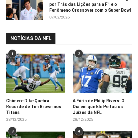
por Trás das Lições para a F1 e o
Fenômeno Crossover com o Super Bowl
07/02/2026
NOTÍCIAS DA NFL
1
2
Chimere Dike Quebra
A Fúria de Philip Rivers: O
Recorde de Tim Brown nos
Dia em que Ele Peitou os
Titans
Juízes da NFL
28/12/2025
28/12/2025
3
4