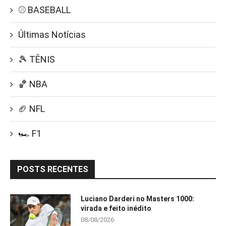
⚾ BASEBALL
Últimas Notícias
🎾 TÊNIS
🏀 NBA
🏈 NFL
🏎️ F1
POSTS RECENTES
Luciano Darderi no Masters 1000:
virada e feito inédito
08/08/2026