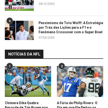
28/12/2025
4
Pessimismo de Toto Wolff: A Estratégia
por Trás das Lições para a F1 e o
Fenômeno Crossover com o Super Bowl
07/02/2026
NOTÍCIAS DA NFL
1
2
Chimere Dike Quebra
A Fúria de Philip Rivers: O
Recorde de Tim Brown nos
Dia em que Ele Peitou os