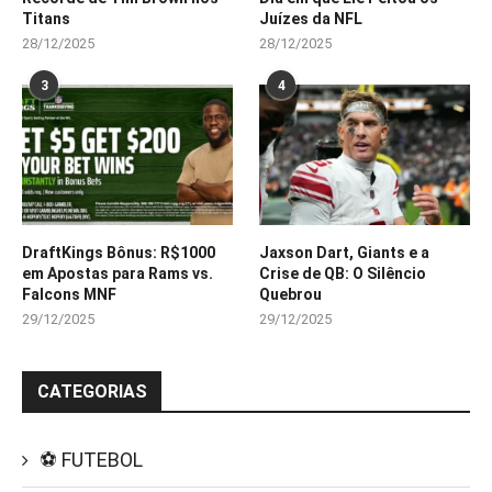
Titans
Juízes da NFL
28/12/2025
28/12/2025
3
4
DraftKings Bônus: R$1000
Jaxson Dart, Giants e a
em Apostas para Rams vs.
Crise de QB: O Silêncio
Falcons MNF
Quebrou
29/12/2025
29/12/2025
CATEGORIAS
⚽ FUTEBOL