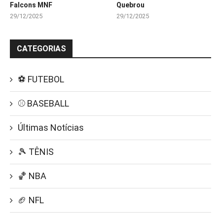
Falcons MNF
Quebrou
29/12/2025
29/12/2025
CATEGORIAS
⚽ FUTEBOL
⚾ BASEBALL
Últimas Notícias
🎾 TÊNIS
🏀 NBA
🏈 NFL