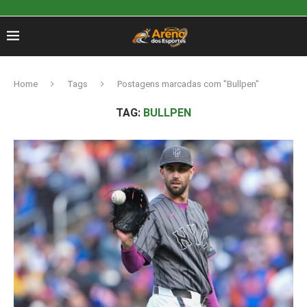
Home
Tags
Postagens marcadas com "Bullpen"
TAG:
BULLPEN