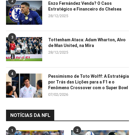
2
Enzo Fernández Venda? O Caos
Estratégico e Financeiro do Chelsea
28/12/2025
3
Tottenham Ataca: Adam Wharton, Alvo
de Man United, na Mira
28/12/2025
4
Pessimismo de Toto Wolff: A Estratégia
por Trás das Lições para a F1 e o
Fenômeno Crossover com o Super Bowl
07/02/2026
NOTÍCIAS DA NFL
1
2