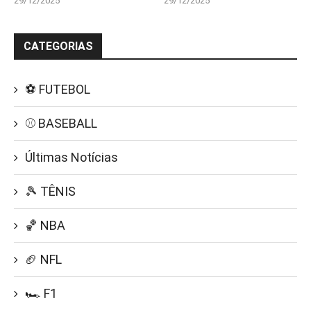
29/12/2025
29/12/2025
CATEGORIAS
⚽ FUTEBOL
⚾ BASEBALL
Últimas Notícias
🎾 TÊNIS
🏀 NBA
🏈 NFL
🏎️ F1