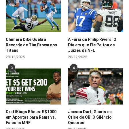
Chimere Dike Quebra
A Fúria de Philip Rivers: O
Recorde de Tim Brown nos
Dia em que Ele Peitou os
Titans
Juízes da NFL
28/12/2025
28/12/2025
3
4
DraftKings Bônus: R$1000
Jaxson Dart, Giants e a
em Apostas para Rams vs.
Crise de QB: O Silêncio
Falcons MNF
Quebrou