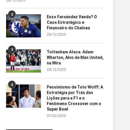
28/12/2025
2
Enzo Fernández Venda? O
Caos Estratégico e
Financeiro do Chelsea
28/12/2025
3
Tottenham Ataca: Adam
Wharton, Alvo de Man United,
na Mira
28/12/2025
4
Pessimismo de Toto Wolff: A
Estratégia por Trás das
Lições para a F1 e o
Fenômeno Crossover com o
Super Bowl
07/02/2026