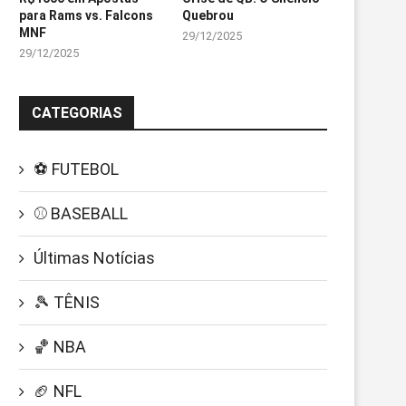
para Rams vs. Falcons
Quebrou
MNF
29/12/2025
29/12/2025
CATEGORIAS
⚽ FUTEBOL
⚾ BASEBALL
Últimas Notícias
🎾 TÊNIS
🏀 NBA
🏈 NFL