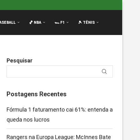
Innes Bate no Peito...
Filme da F1: Continuação com Brad
ASEBALL
🏀 NBA
🏎️ F1
🎾 TÊNIS
Pesquisar
Postagens Recentes
Fórmula 1 faturamento cai 61%: entenda a
queda nos lucros
Rangers na Europa League: McInnes Bate