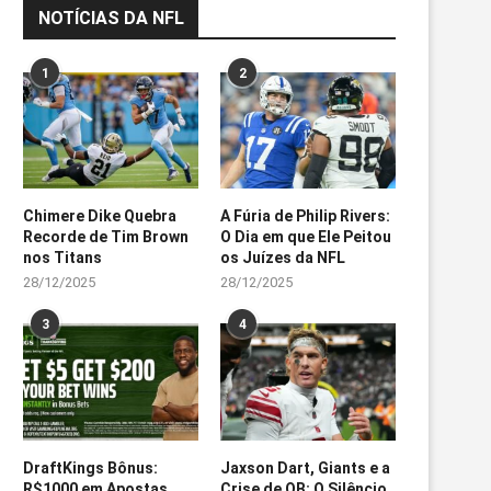
NOTÍCIAS DA NFL
1
2
Chimere Dike Quebra
A Fúria de Philip Rivers:
Recorde de Tim Brown
O Dia em que Ele Peitou
nos Titans
os Juízes da NFL
28/12/2025
28/12/2025
3
4
DraftKings Bônus:
Jaxson Dart, Giants e a
R$1000 em Apostas
Crise de QB: O Silêncio