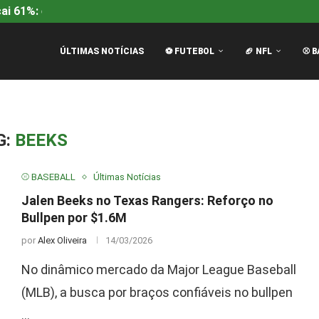
i 61%: entenda a queda...
Rangers na Europa League: Mc
ÚLTIMAS NOTÍCIAS
⚽ FUTEBOL
🏈 NFL
⚾ B
G:
BEEKS
⚾ BASEBALL
Últimas Notícias
Jalen Beeks no Texas Rangers: Reforço no
Bullpen por $1.6M
por
Alex Oliveira
14/03/2026
No dinâmico mercado da Major League Baseball
(MLB), a busca por braços confiáveis no bullpen
…